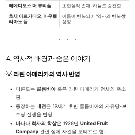
레메디오스 더 뷰티풀
초현실적 존재, 하늘로 승천함
호세 아르카디오, 아우렐
이름이 반복되어 ‘역사의 반복성’
리아노 등
상징
4. 역사적 배경과 숨은 이야기
💡
라틴 아메리카의 역사 반영
마콘도는
콜롬비아
혹은 라틴 아메리카 전체의 축소
판.
등장하는
내전
은 19세기 후반 콜롬비아의 자유당-보
수당 전쟁을 반영.
바나나 회사의 학살
은 1928년
United Fruit
Company
관련 실제 사건을 모티프로 함.