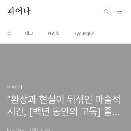
본문 바로가기
피어나
홈
태그
방명록
j-young84
북 피어나
"환상과 현실이 뒤섞인 마술적
시간, [백년 동안의 고독] 줄거
리와 상징"
by p'-'una
2026. 2. 26.