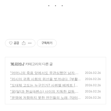
공감
구독하기
'
북 피어나
' 카테고리의 다른 글
"어머니의 죽음 앞에서도 무관심했던 남자,
2026.02.26
[이방인] 줄거리와 뫼르소의 진심"
"러시아 귀족 사회의 위선을 벗겨내다, [부활]
(1)
2026.02.26
줄거리와 당시의 역사적 배경"
"도대체 고도는 누구인가? 사뮈엘 베케트 [고
(1)
2026.02.26
도를 기다리며] 줄거리와 해설"
"꿈(달)과 현실(6펜스) 사이의 지독한 갈등,
(1)
2026.02.26
[달과 6펜스] 줄거리와 해설"
"운명에 저항하지 못한 연인들의 노래, [닥터
(1)
2026.02.26
지바고] 핵심 줄거리와 시대상"
(0)