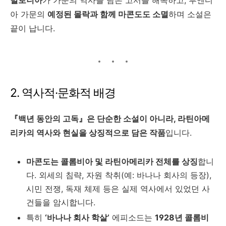
빌로니아
가 가문의 역사를 담은 고서를 해독하고, 부엔디
아 가문의
예정된 몰락과 함께 마콘도도 소멸
하며 소설은
끝이 납니다.
2. 역사적·문화적 배경
『백년 동안의 고독』은 단순한 소설이 아니라, 라틴아메
리카의 역사와 현실을 상징적으로 담은 작품
입니다.
마콘도는 콜롬비아 및 라틴아메리카 전체를 상징
합니
다. 외세의 침략, 자원 착취(예: 바나나 회사의 등장),
시민 전쟁, 독재 체제 등은 실제 역사에서 있었던 사
건들을 암시합니다.
특히
‘바나나 회사 학살’
에피소드는
1928년 콜롬비