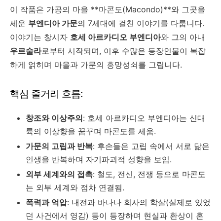
이 작품은 가공의 마을 **마콘도(Macondo)**와 그곳을
세운
부엔디아 가문
의 7세대에 걸친 이야기를 다룹니다.
이야기는 창시자
호세 아르카디오 부엔디아
와 그의 아내
우르술라
로부터 시작되며, 이후 수많은 등장인물이 복잡
하게 얽히며 마을과 가문의 흥망성쇠를 그립니다.
핵심 줄거리 흐름:
창조와 이상주의
: 호세 아르카디오 부엔디아는 신대
륙의 이상향을 꿈꾸며 마콘도를 세움.
가문의 고립과 반복
: 후손들은 고립 속에서 서로 닮은
인생을 반복하며 자기파괴적 성향을 보임.
외부 세계와의 접촉
: 철도, 전신, 전쟁 등으로 마콘도
는 외부 세계와 점차 연결됨.
폭력과 억압
: 내전과 바나나 회사의 학살(실제로 있었
던 사건에서 영감) 등이 등장하며 현실과 환상이 혼