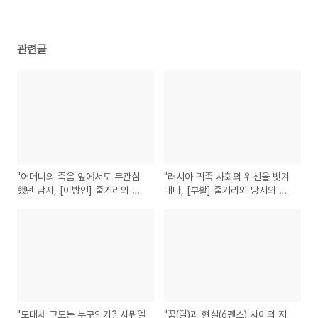
관련글
"어머니의 죽음 앞에서도 무관심
"러시아 귀족 사회의 위선을 벗겨
했던 남자, [이방인] 줄거리와 뫼
내다, [부활] 줄거리와 당시의 역
르소의 진심"
사적 배경"
"도대체 고도는 누구인가? 사뮈엘
"꿈(달)과 현실(6펜스) 사이의 지