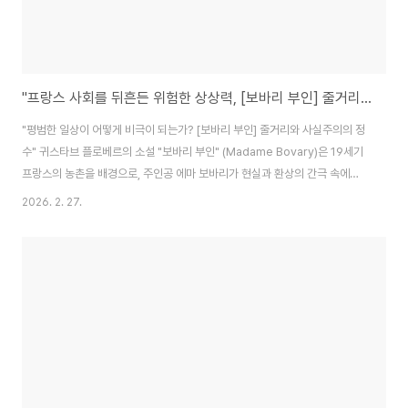
"프랑스 사회를 뒤흔든 위험한 상상력, [보바리 부인] 줄거리와 작가의 기소 비화"
"평범한 일상이 어떻게 비극이 되는가? [보바리 부인] 줄거리와 사실주의의 정
수" 귀스타브 플로베르의 소설 "보바리 부인" (Madame Bovary)은 19세기
프랑스의 농촌을 배경으로, 주인공 에마 보바리가 현실과 환상의 간극 속에서
좌절하며 파멸에 이르는 이야기를 다룹니다. 이 작품은 당시의 사회와 도덕적
2026. 2. 27.
문제를 깊이 있게 묘사하며, 문학사에서 사실주의의 걸작으로 평가받습니다.
줄거리 요약 에마 보바리는 소박한 시골 의사 샤를 보바리와 결혼하면서 농촌
의 지루한 삶을 경험합니다. 에마는 젊고 아름다운 여성이며, 결혼 전에 읽었던
로맨스 소설들의 영향을 받아 화려하고 낭만적인 삶을 꿈꾸고 있습니다. 하지
만 샤를과의 평범하고 단조로운 결혼 생활은 그녀에게 큰 실망을 안겨 줍니다.
에마는 자신이 꿈꾸던 ..