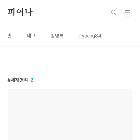
본문 바로가기
피어나
홈
태그
방명록
j-young84
세계명작
2