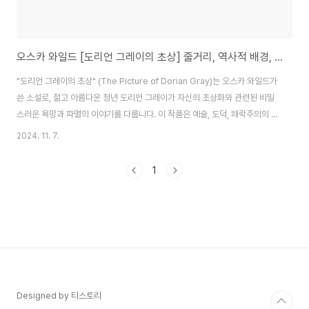
오스카 와일드 [도리언 그레이의 초상] 줄거리, 역사적 배경, 숨은 이야기
"도리언 그레이의 초상" (The Picture of Dorian Gray)는 오스카 와일드가
쓴 소설로, 젊고 아름다운 청년 도리언 그레이가 자신의 초상화와 관련된 비밀
스러운 욕망과 파멸의 이야기를 다룹니다. 이 작품은 예술, 도덕, 쾌락주의의 복
잡한 관계를 탐구하며, 외모와 영혼, 도덕적 타락에 대한 깊은 통찰을 제공합니
2024. 11. 7.
다. 줄거리 요약 젊고 매력적인 귀족 도리언 그레이는 화가 배질 홀워드를 통해
자신의 초상화를 얻게 됩니다. 초상화가 완성된 순간, 도리언은 자신의 젊음과
1
아름다움에 감탄하며, 이 아름다움이 영원히 변치 않기를 갈망합니다. 그는 자
신의 외모가 늙지 않는 대신, 초상화가 자신 대신 늙어가기를 기원합니다. 이
때, 도리언은 쾌락주의 철학을 주장하는 친구 헨리 경을 만나게 되는데, 헨리는
..
Designed by 티스토리