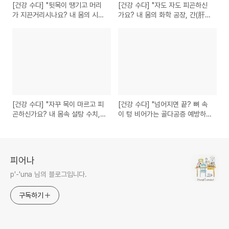
[건강 수다] "뒷목이 땡기고 머리
[건강 수다] "자도 자도 피곤하신
가 지끈거리시나요? 내 몸의 시한
가요? 내 몸의 화학 공장, 간(肝)
폭탄, 고혈압 예방하기"
을 살리는 비결"
[건강 수다] "자꾸 목이 마르고 피
[건강 수다] "넘어지면 끝? 뼈 속
곤하신가요? 내 몸속 설탕 수치,
이 텅 비어가는 골다공증 예방하
당뇨 예방하기"
기"
피어나
p'-'una 님의 블로그입니다.
구독하기