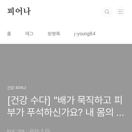
본문 바로가기
피어나
홈
태그
방명록
j-young84
건강 피어나
[건강 수다] "배가 묵직하고 피
부가 푸석하신가요? 내 몸의 면
역 공장, 장(腸)을 살리는 비
by p'-'una
2026. 3. 25.