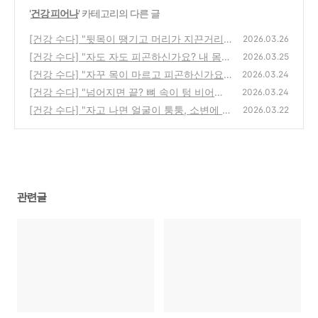
'
건강 피어나
' 카테고리의 다른 글
[건강 수다] "뒷목이 땡기고 머리가 지끈거리
2026.03.26
시나요? 내 몸의 시한폭탄, 고혈압 예방하기"
[건강 수다] "자도 자도 피곤하신가요? 내 몸의
2026.03.25
화학 공장, 간(肝)을 살리는 비결"
(0)
[건강 수다] "자꾸 목이 마르고 피곤하신가요?
(1)
2026.03.24
내 몸속 설탕 수치, 당뇨 예방하기"
[건강 수다] "넘어지면 끝? 뼈 속이 텅 비어가
(0)
2026.03.24
는 골다공증 예방하기"
[건강 수다] "자고 나면 얼굴이 퉁퉁, 소변에 거
(0)
2026.03.22
품이?" 우리 몸의 정수기, 신장(콩팥) 지키는
법
(1)
관련글