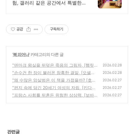
험, 갤러리 같은 공간에서 특별한
가족과의 휴식 하늘보며 노천 자쿠
지스파, 프리미엄 인테리어, 노래
방, 대형스크린, 넓은잔디정원
공감
구독하기
'
북 피어나
' 카테고리의 다른 글
"덴마크 왕실을 뒤덮은 죽음의 그림자, [햄릿]
2026.02.28
원작 줄거리와 숨겨진 비화"
"손수건 한 장이 불러온 참혹한 결말, [오셀로]
(0)
2026.02.28
상징적 의미와 숨은 이야기"
"왜 수많은 암살범은 이 책을 가졌을까? [호밀
(2)
2026.02.27
밭의 파수꾼] 숨겨진 이야기와 비화"
"편지 속에 담긴 20세기 여성의 자립, [키다리
(0)
2026.02.27
아저씨] 역사적 배경과 작가 이야기"
"프랑스 사회를 뒤흔든 위험한 상상력, [보바
(0)
2026.02.27
리 부인] 줄거리와 작가의 기소 비화"
(3)
관련글