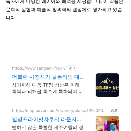
독자에게 다양한 레이어와 해석을 제공합니다. 이 작품은
문학적 실험과 예술적 창의력의 결정체로 평가되고 있습
니다.
https://www.sangsan-fin.kr/
광고
더블린 사칭사기 골든타임 대
응
사기피해 대응 TF팀 상산은 피해
회복과 피해금 회수에 특화되어 있
습니다. 각종 사기 유형 대응 노하
우를 보유하고 있습니다.
https://map.naver.com/v5/entry/place/19220634
광고
98
별빛프라이빗자쿠지 라운지독
채 사진보다 더좋아요. 찐 리뷰
뻔하지 않은 특별한 제주여행의 경