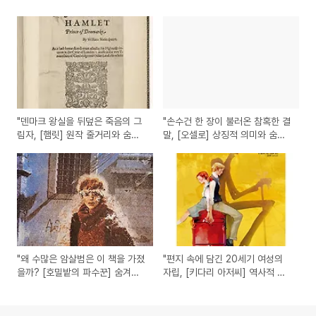
"덴마크 왕실을 뒤덮은 죽음의 그
"손수건 한 장이 불러온 참혹한 결
림자, [햄릿] 원작 줄거리와 숨겨
말, [오셀로] 상징적 의미와 숨은
진 비화"
이야기"
"왜 수많은 암살범은 이 책을 가졌
"편지 속에 담긴 20세기 여성의
을까? [호밀밭의 파수꾼] 숨겨진
자립, [키다리 아저씨] 역사적 배
이야기와 비화"
경과 작가 이야기"