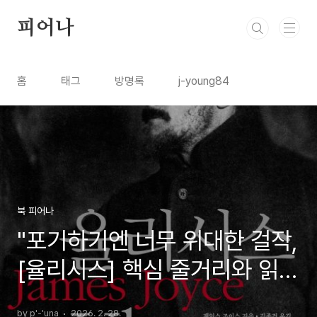
본문 바로가기
피어나
홈
태그
방명록
j-young84
북 피어나
"포기하기엔 너무 위대한 걸작,
[율리시스] 핵심 줄거리와 읽는
법 가이드"
by p'-'una
2026. 2. 28.