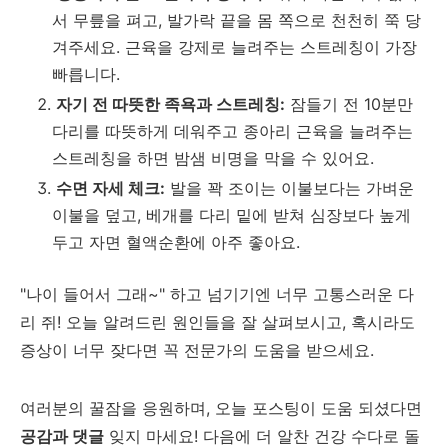
서 무릎을 펴고, 발가락 끝을 몸 쪽으로 천천히 쭉 당
겨주세요. 근육을 강제로 늘려주는 스트레칭이 가장
빠릅니다.
자기 전 따뜻한 족욕과 스트레칭:
잠들기 전 10분만
다리를 따뜻하게 데워주고 종아리 근육을 늘려주는
스트레칭을 하면 밤샘 비명을 막을 수 있어요.
수면 자세 체크:
발을 꽉 조이는 이불보다는 가벼운
이불을 덮고, 베개를 다리 밑에 받쳐 심장보다 높게
두고 자면 혈액순환에 아주 좋아요.
"나이 들어서 그래~" 하고 넘기기엔 너무 고통스러운 다
리 쥐! 오늘 알려드린 원인들을 잘 살펴보시고, 혹시라도
증상이 너무 잦다면 꼭 전문가의 도움을 받으세요.
여러분의 꿀잠을 응원하며, 오늘 포스팅이 도움 되셨다면
공감과 댓글
잊지 마세요! 다음에 더 알찬 건강 수다로 돌