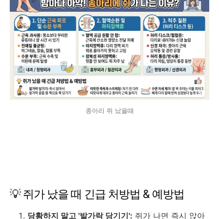
종아리 쥐 났을때
💡 쥐가 났을 때 긴급 처방법 & 예방법
당황하지 말고 '발가락 당기기':
쥐가 나면 즉시 앉아