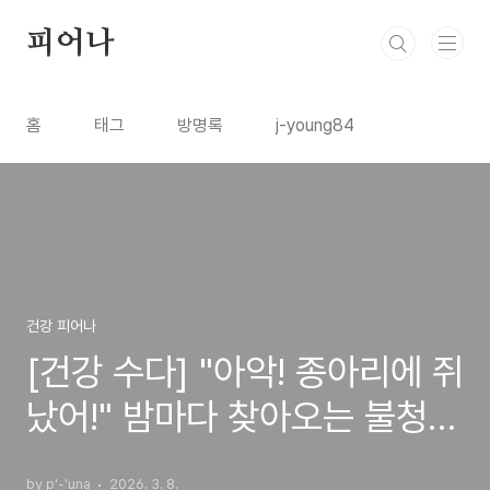
본문 바로가기
피어나
홈
태그
방명록
j-young84
건강 피어나
[건강 수다] "아악! 종아리에 쥐
났어!" 밤마다 찾아오는 불청
객, 이유가 뭘까?
by p'-'una
2026. 3. 8.