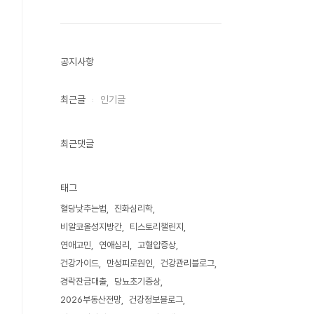
공지사항
최근글
인기글
최근댓글
태그
혈당낮추는법
진화심리학
비알코올성지방간
티스토리챌린지
연애고민
연애심리
고혈압증상
건강가이드
만성피로원인
건강관리블로그
경락잔금대출
당뇨초기증상
2026부동산전망
건강정보블로그