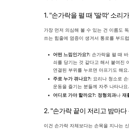
1. "손가락을 펼 때 '딸깍' 소리
가장 먼저 의심해 볼 수 있는 건 이름도 독
쓰는 힘줄에 염증이 생겨서 통로를 부드럽
어떤 느낌인가요?:
손가락을 펼 때 바로
쇠를 당기는 것 같다고 해서 붙여진 
연결된 부위를 누르면 아프기도 해요.
주로 누가 겪나요?:
요리나 청소로 손
운동을 즐기는 분들께 자주 나타나요.
어디로 가야 할까요?:
정형외과
나
재
2. "손가락 끝이 저리고 밤마다
이건 손가락 자체보다는 손목을 지나는 신경