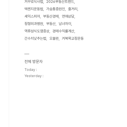
거꾸로식사법
2026부동산트렌드
맥켄지운동법
가슴통증원인
줄거리
셰익스피어
부동산경매
연애상담
정형외과병원
부동산
남녀차이
역류성식도염증상
경매수익률계산
간수치낮추는법
오블완
거북목교정운동
전체 방문자
Today :
Yesterday :