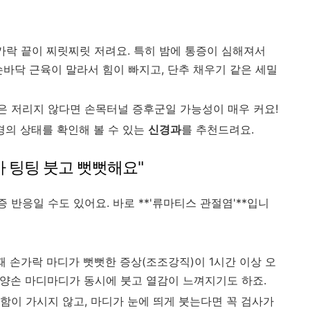
락 끝이 찌릿찌릿 저려요. 특히 밤에 통증이 심해져서
손바닥 근육이 말라서 힘이 빠지고, 단추 채우기 같은 세밀
 저리지 않다면 손목터널 증후군일 가능성이 매우 커요!
경의 상태를 확인해 볼 수 있는
신경과
를 추천드려요.
가 팅팅 붓고 뻣뻣해요"
 반응일 수도 있어요. 바로 **'류마티스 관절염'**입니
 손가락 마디가 뻣뻣한 증상(조조강직)이 1시간 이상 오
라 양손 마디마디가 동시에 붓고 열감이 느껴지기도 하죠.
이 가시지 않고, 마디가 눈에 띄게 붓는다면 꼭 검사가