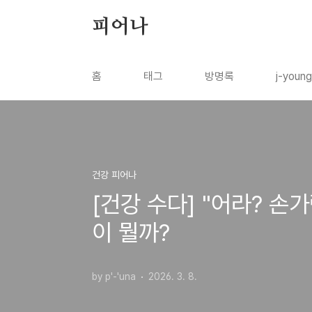
본문 바로가기
피어나
홈
태그
방명록
j-youn
건강 피어나
[건강 수다] "어라? 손
이 뭘까?
by p'-'una
2026. 3. 8.