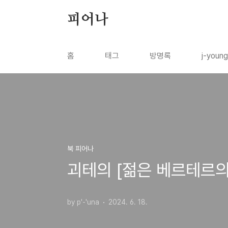
본문 바로가기
피어나
홈
태그
방명록
j-youn
북 피어나
괴테의 [젊은 베르테르의
by p'-'una
2024. 6. 18.