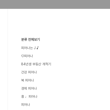
분류 전체보기
피어나는 J ♪
♡피어나
84년생 부동산 개척기
건강 피어나
북 피어나
경제 피어나
흥 ♩피어나
피어나