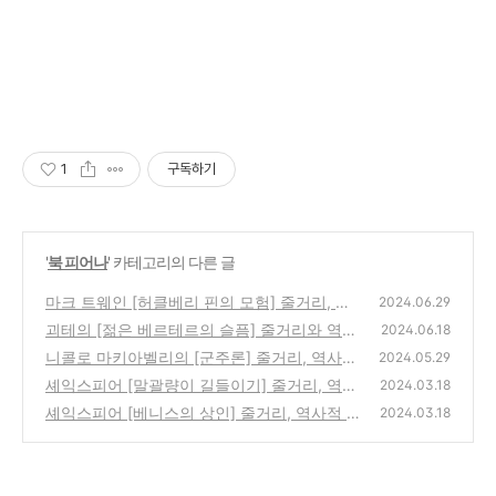
1
구독하기
'
북 피어나
' 카테고리의 다른 글
마크 트웨인 [허클베리 핀의 모험] 줄거리, 사
2024.06.29
회적 배경, 숨은이야기.
괴테의 [젊은 베르테르의 슬픔] 줄거리와 역사
(0)
2024.06.18
적 배경, 숨은 이야기
니콜로 마키아벨리의 [군주론] 줄거리, 역사적
(0)
2024.05.29
배경, 숨은이야기
셰익스피어 [말괄량이 길들이기] 줄거리, 역사
(1)
2024.03.18
적 배경과 숨은 이야기
셰익스피어 [베니스의 상인] 줄거리, 역사적 배
(0)
2024.03.18
경과 숨은 이야기
(1)