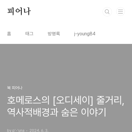
본문 바로가기
피어나
홈
태그
방명록
j-young84
북 피어나
호메로스의 [오디세이] 줄거리,
역사적배경과 숨은 이야기
by p'-'una
2024. 6. 3.