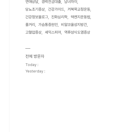
연애상담
경락잔금대출
남녀차이
당뇨초기증상
건강가이드
거북목교정운동
건강정보블로그
진화심리학
맥켄지운동법
줄거리
가슴통증원인
비알코올성지방간
고혈압증상
셰익스피어
역류성식도염증상
전체 방문자
Today :
Yesterday :