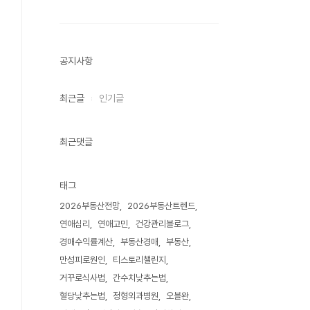
공지사항
최근글
인기글
최근댓글
태그
2026부동산전망
2026부동산트렌드
연애심리
연애고민
건강관리블로그
경매수익률계산
부동산경매
부동산
만성피로원인
티스토리챌린지
거꾸로식사법
간수치낮추는법
혈당낮추는법
정형외과병원
오블완