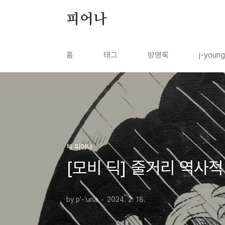
본문 바로가기
피어나
홈
태그
방명록
j-youn
북 피어나
[모비 딕] 줄거리 역사적
by p'-'una
2024. 2. 18.