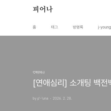
본문 바로가기
피어나
홈
태그
방명록
j-youn
♡피어나
[연애심리] 소개팅 백전
by p'-'una
2026. 2. 28.