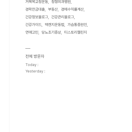
거북목교정운동
정형외과병원
경락잔금대출
부동산
경매수익률계산
건강정보블로그
건강관리블로그
건강가이드
맥켄지운동법
가슴통증원인
연애고민
당뇨초기증상
티스토리챌린지
전체 방문자
Today :
Yesterday :