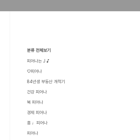
분류 전체보기
피어나는 J ♪
♡피어나
84년생 부동산 개척기
건강 피어나
북 피어나
경제 피어나
흥 ♩피어나
피어나