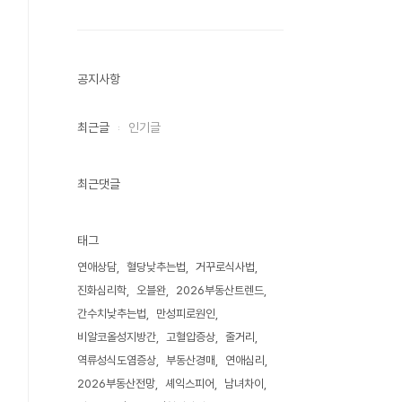
공지사항
최근글
인기글
최근댓글
태그
연애상담
혈당낮추는법
거꾸로식사법
진화심리학
오블완
2026부동산트렌드
간수치낮추는법
만성피로원인
비알코올성지방간
고혈압증상
줄거리
역류성식도염증상
부동산경매
연애심리
2026부동산전망
셰익스피어
남녀차이