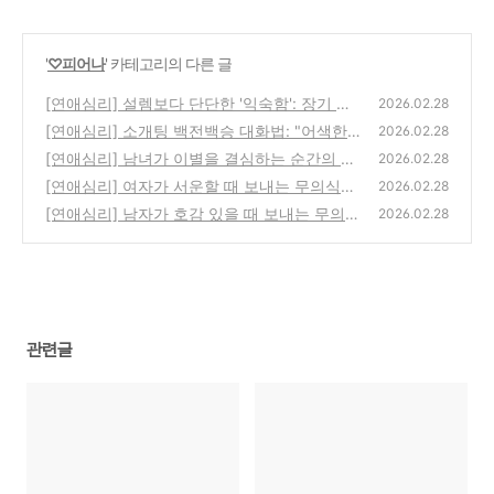
'
♡피어나
' 카테고리의 다른 글
[연애심리] 설렘보다 단단한 '익숙함': 장기 연
2026.02.28
애 커플들의 3가지 공통점
[연애심리] 소개팅 백전백승 대화법: "어색한
(0)
2026.02.28
침묵을 깨는 3가지 기술"
[연애심리] 남녀가 이별을 결심하는 순간의 차
(0)
2026.02.28
이: "남자는 사건, 여자는 과정"
[연애심리] 여자가 서운할 때 보내는 무의식적
(0)
2026.02.28
신호: "나 지금 화난 거 아닌데?"
[연애심리] 남자가 호감 있을 때 보내는 무의식
(0)
2026.02.28
적 신호 3가지: "설마 나 좋아하나?"
(0)
관련글