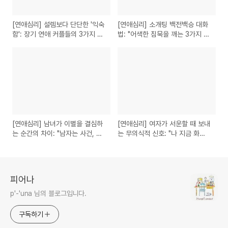
[연애심리] 설렘보다 단단한 '익숙
[연애심리] 소개팅 백전백승 대화
함': 장기 연애 커플들의 3가지 공
법: "어색한 침묵을 깨는 3가지 기
통점
술"
[연애심리] 남녀가 이별을 결심하
[연애심리] 여자가 서운할 때 보내
는 순간의 차이: "남자는 사건, 여
는 무의식적 신호: "나 지금 화난
자는 과정"
거 아닌데?"
피어나
p'-'una 님의 블로그입니다.
구독하기