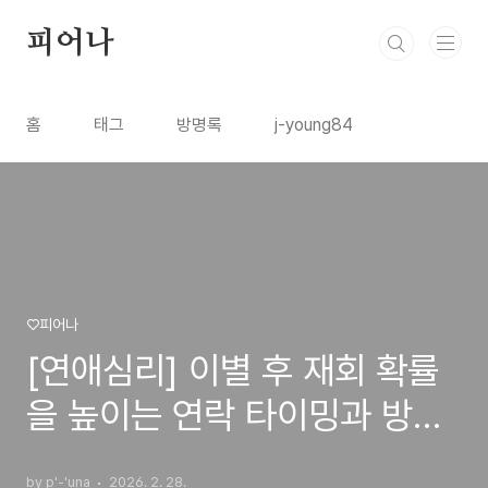
본문 바로가기
피어나
홈
태그
방명록
j-young84
♡피어나
[연애심리] 이별 후 재회 확률
을 높이는 연락 타이밍과 방법:
"절대 먼저 매달리지 마세요"
by p'-'una
2026. 2. 28.