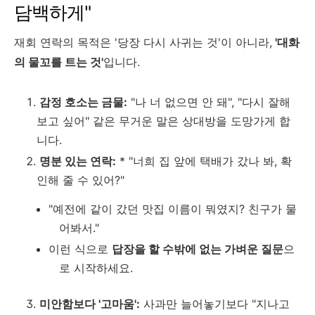
담백하게"
재회 연락의 목적은 '당장 다시 사귀는 것'이 아니라,
'대화
의 물꼬를 트는 것'
입니다.
감정 호소는 금물:
"나 너 없으면 안 돼", "다시 잘해
보고 싶어" 같은 무거운 말은 상대방을 도망가게 합
니다.
명분 있는 연락:
* "너희 집 앞에 택배가 갔나 봐, 확
인해 줄 수 있어?"
"예전에 같이 갔던 맛집 이름이 뭐였지? 친구가 물
어봐서."
이런 식으로
답장을 할 수밖에 없는 가벼운 질문
으
로 시작하세요.
미안함보다 '고마움':
사과만 늘어놓기보다 "지나고