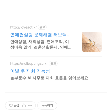
http://loveact.kr
광고
연애컨설팅 문제해결 러브액트
실전경험이 가장 많은 업체
연애상담, 재회상담, 연애조작, 이
성마음 알기, 결혼생활문제, 연애
잘하는법 다양한 상황 처리가능업
체, 현실적으로 도움이 되는 상담,
일단 문의부탁드립니다.
https://nolbupungsu.kr
광고
이별 후 재회 가능성
놀부풍수 AI 사주로 재회 흐름을 읽어보세요.
공감
구독하기