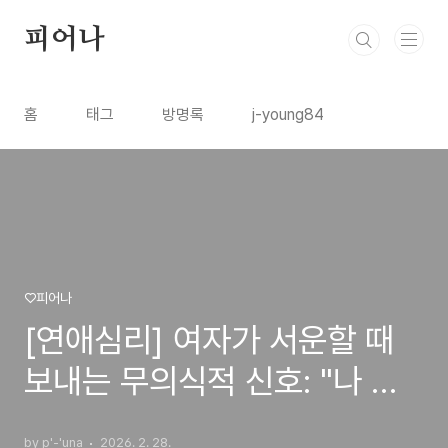
본문 바로가기
피어나
홈
태그
방명록
j-young84
♡피어나
[연애심리] 여자가 서운할 때
보내는 무의식적 신호: "나 지
금 화난 거 아닌데?"
by p'-'una
2026. 2. 28.