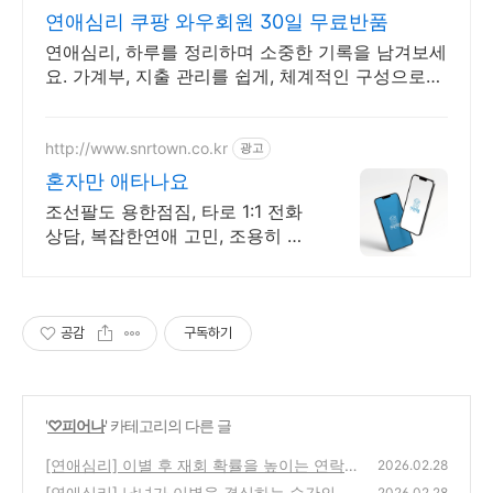
연애심리 쿠팡 와우회원 30일 무료반품
연애심리, 하루를 정리하며 소중한 기록을 남겨보세
요. 가계부, 지출 관리를 쉽게, 체계적인 구성으로
편리하게!
http://www.snrtown.co.kr
광고
혼자만 애타나요
조선팔도 용한점짐, 타로 1:1 전화
상담, 복잡한연애 고민, 조용히 들
어주는 상담
공감
구독하기
'
♡피어나
' 카테고리의 다른 글
[연애심리] 이별 후 재회 확률을 높이는 연락
2026.02.28
타이밍과 방법: "절대 먼저 매달리지 마세요"
[연애심리] 남녀가 이별을 결심하는 순간의 차
2026.02.28