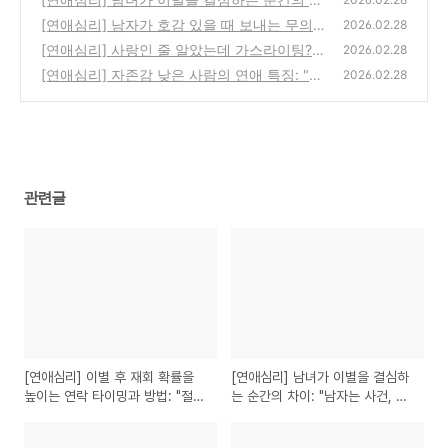
이: "남자는 사건, 여자는 과정"
(0)
[연애심리] 남자가 호감 있을 때 보내는 무의식
(0)
2026.02.28
적 신호 3가지: "설마 나 좋아하나?"
[연애심리] 사랑인 줄 알았는데 가스라이팅?
(0)
2026.02.28
나를 지키는 5가지 신호
[연애심리] 자존감 낮은 사람의 연애 특징: "내
(0)
2026.02.28
가 나를 사랑해야 남도 나를 사랑할까?"
(0)
관련글
[연애심리] 이별 후 재회 확률을
[연애심리] 남녀가 이별을 결심하
높이는 연락 타이밍과 방법: "절대
는 순간의 차이: "남자는 사건, 여
먼저 매달리지 마세요"
자는 과정"