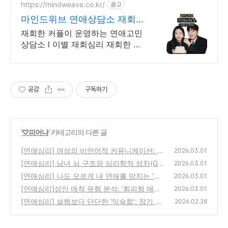
일단 문의부탁드립니다.
https://mindweave.co.kr/
광고
마인드위브 연애상담소 재회
가능성 판단
재회한 커플이 운영하는 연애고민
상담소 l 이별 재회심리 재회한 커
플이 직접 운영하는 연애심리 상담
소 이별심리 재회심리
공감
구독하기
'
♡피어나
' 카테고리의 다른 글
[연애심리] 여성의 비언어적 커뮤니케이션: 심
2026.03.01
리학으로 분석한 '간접 화법'의 이유
[연애심리] 남녀 뇌 구조와 심리학적 성차(Gen
(0)
2026.03.01
der Differences): 갈등 해결의 메커니즘
[연애심리] 나도 모르게 내 연애를 망치는 ‘자
(0)
2026.03.01
존감 도둑’ 습관 3가지
[연애심리]성인 애착 유형 분석: '회피형 애
(0)
2026.03.01
착'의 심리적 메커니즘과 관계 유지 전략
[연애심리] 설렘보다 단단한 '익숙함': 장기 연
(1)
2026.02.28
애 커플들의 3가지 공통점
(0)