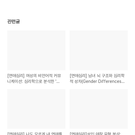
관련글
[연애심리] 여성의 비언어적 커뮤
[연애심리] 남녀 뇌 구조와 심리학
니케이션: 심리학으로 분석한 '간
적 성차(Gender Differences):
접 화법'의 이유
갈등 해결의 메커니즘
[연애심리] 나도 모르게 내 연애를
[연애심리]성인 애착 유형 분석: