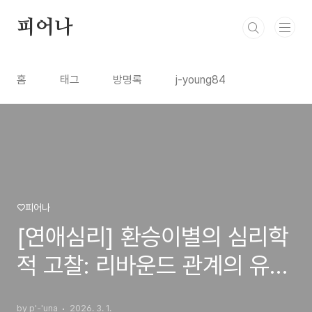
본문 바로가기
피어나
홈
태그
방명록
j-young84
♡피어나
[연애심리] 환승이별의 심리학
적 고찰: 리바운드 관계의 유효
기간과 방어기제
by p'-'una
2026. 3. 1.