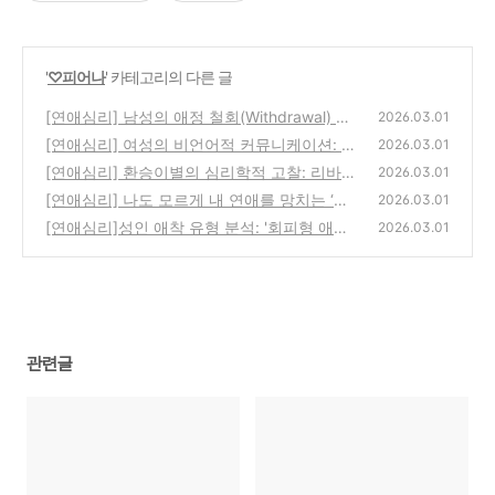
'
♡피어나
' 카테고리의 다른 글
[연애심리] 남성의 애정 철회(Withdrawal) 메
2026.03.01
커니즘: 매력을 반감시키는 심리적 요인들
[연애심리] 여성의 비언어적 커뮤니케이션: 심
(0)
2026.03.01
리학으로 분석한 '간접 화법'의 이유
[연애심리] 환승이별의 심리학적 고찰: 리바운
(0)
2026.03.01
드 관계의 유효기간과 방어기제
[연애심리] 나도 모르게 내 연애를 망치는 ‘자
(0)
2026.03.01
존감 도둑’ 습관 3가지
[연애심리]성인 애착 유형 분석: '회피형 애
(0)
2026.03.01
착'의 심리적 메커니즘과 관계 유지 전략
(1)
관련글