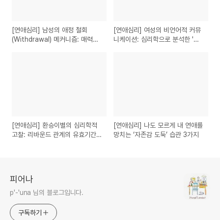
[연애심리] 남성의 애정 철회
[연애심리] 여성의 비언어적 커뮤
(Withdrawal) 메커니즘: 매력을
니케이션: 심리학으로 분석한 '간
반감시키는 심리적 요인들
접 화법'의 이유
[연애심리] 환승이별의 심리학적
[연애심리] 나도 모르게 내 연애를
고찰: 리바운드 관계의 유효기간
망치는 ‘자존감 도둑’ 습관 3가지
과 방어기제
피어나
p'-'una 님의 블로그입니다.
구독하기