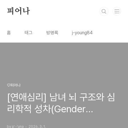
본문 바로가기
피어나
홈
태그
방명록
j-young84
♡피어나
[연애심리] 남녀 뇌 구조와 심
리학적 성차(Gender
Differences): 갈등 해결의 메
by p'-'una
2026. 3. 1.