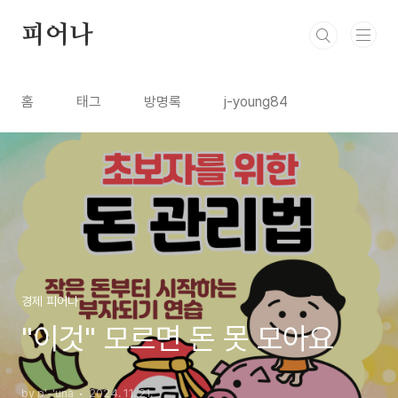
본문 바로가기
피어나
홈
태그
방명록
j-young84
경제 피어나
"이것" 모르면 돈 못 모아요
by p'-'una
2024. 11. 21.