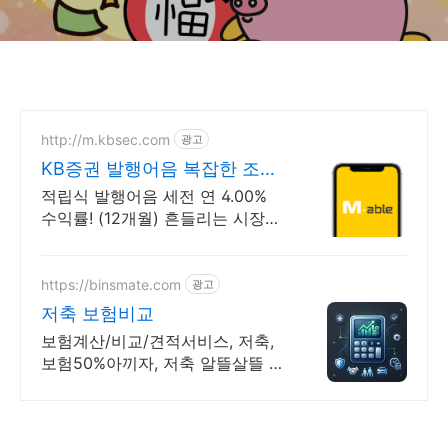
http://m.kbsec.com
광고
KB증권 발행어음 복잡한 조건
없이 누구나
적립식 발행어음 세전 연 4.00%
수익률! (12개월) 흔들리는 시장속
에서도 예치만 해도 알아서 쌓이는
KB증권 발행어음!
https://binsmate.com
광고
저축 보험비교
보험계산/비교/견적서비스, 저축,
보험50%아끼자, 저축 알뜰살뜰 가
성비 보험 찾기, 보험 가입의 시작
은 내보험료계산이 먼저!