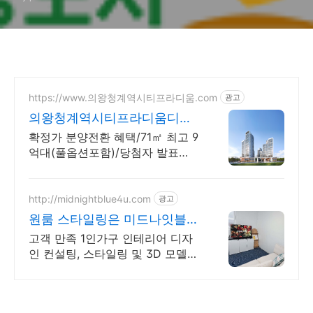
https://www.의왕청계역시티프라디움.com
광고
의왕청계역시티프라디움디하
모니
확정가 분양전환 혜택/71㎡ 최고 9
억대(풀옵션포함)/당첨자 발표
7.23(목)
http://midnightblue4u.com
광고
원룸 스타일링은 미드나잇블루
상담 시 스타일링 할인!
고객 만족 1인가구 인테리어 디자
인 컨설팅, 스타일링 및 3D 모델
전문!