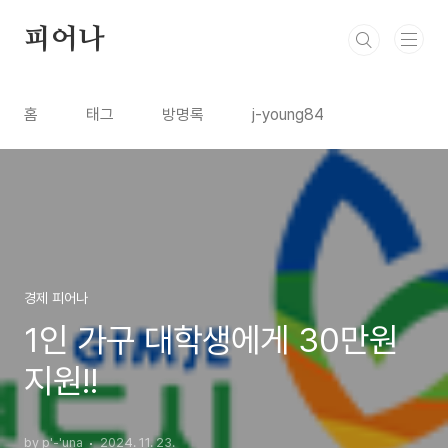
본문 바로가기
피어나
홈
태그
방명록
j-young84
경제 피어나
1인 가구 대학생에게 30만원
지원!!
by p'-'una
2024. 11. 23.