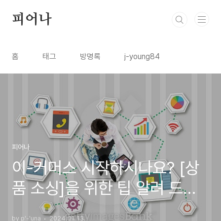
본문 바로가기
피어나
홈
태그
방명록
j-young84
피어나
이-커머스 시작하시나요? [상
품 소싱]을 위한 팁 알려 드릴
께요
by p'-'una
2024. 11. 13.