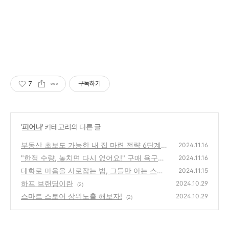
7
구독하기
'
피어나
' 카테고리의 다른 글
부동산 초보도 가능한 내 집 마련 전략 6단계
2024.11.16
"한정 수량, 놓치면 다시 없어요!" 구매 욕구를
(2)
2024.11.16
불러일으키는 심리
대화로 마음을 사로잡는 법, 그들만 아는 스킬
(25)
2024.11.15
대공개!
하프 브랜딩이란
(0)
2024.10.29
(2)
스마트 스토어 상위노출 해보자!
2024.10.29
(2)