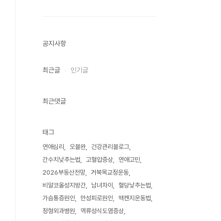
공지사항
최근글
인기글
최근댓글
태그
연애심리
오블완
건강관리블로그
간수치낮추는법
고혈압증상
연애고민
2026부동산전망
거북목교정운동
비알코올성지방간
남녀차이
혈당낮추는법
가슴통증원인
만성피로원인
맥켄지운동법
정형외과병원
역류성식도염증상