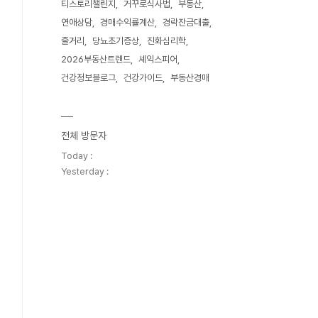
티스토리챌린지
거꾸로식사법
부동산
연애상담
경매수익률계산
경락잔금대출
줄거리
당뇨초기증상
진화심리학
2026부동산트렌드
셰익스피어
건강정보블로그
건강가이드
부동산경매
전체 방문자
Today :
Yesterday :