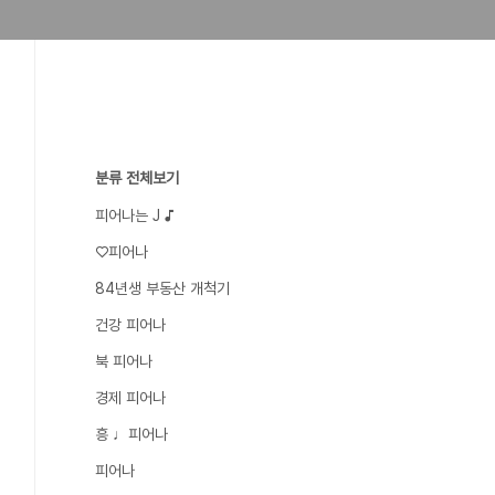
분류 전체보기
피어나는 J ♪
♡피어나
84년생 부동산 개척기
건강 피어나
북 피어나
경제 피어나
흥 ♩피어나
피어나