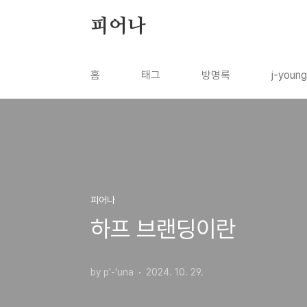
본문 바로가기
피어나
홈
태그
방명록
j-youn
피어나
하프 브랜딩이란
by p'-'una
2024. 10. 29.