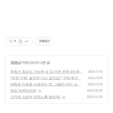
7
구독하기
'
피어나
' 카테고리의 다른 글
부동산 초보도 가능한 내 집 마련 전략 6단계
2024.11.16
"한정 수량, 놓치면 다시 없어요!" 구매 욕구를
(2)
2024.11.16
불러일으키는 심리
대화로 마음을 사로잡는 법, 그들만 아는 스킬
(25)
2024.11.15
대공개!
하프 브랜딩이란
(0)
2024.10.29
(2)
스마트 스토어 상위노출 해보자!
2024.10.29
(2)