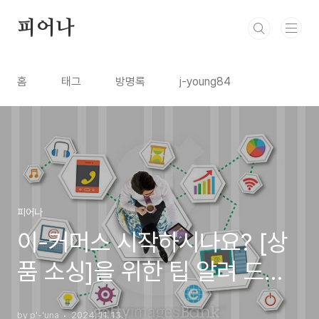
본문 바로가기
피어나
홈
태그
방명록
j-young84
피어나
이-커머스 시작하시나요? [상
품 소싱]을 위한 팁 알려 드릴
께요
by p'-'una
2024. 11. 13.