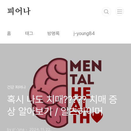
본문 바로가기
피어나
홈
태그
방명록
j-young84
건강 피어나
혹시 나도 치매????? 치매 증
상 알아보기 / 알츠하이머
by p'-'una
2024. 11. 22.