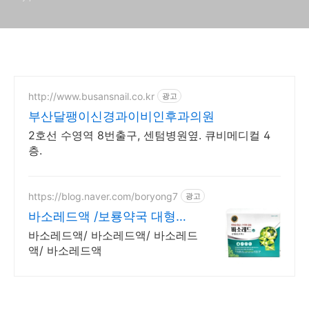
http://www.busansnail.co.kr
광고
부산달팽이신경과이비인후과의원
2호선 수영역 8번출구, 센텀병원옆. 큐비메디컬 4
층.
https://blog.naver.com/boryong7
광고
바소레드액 /보룡약국 대형약
국/태릉입구,육사 근처
바소레드액/ 바소레드액/ 바소레드
액/ 바소레드액