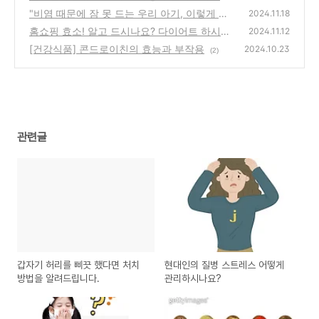
요?
"비염 때문에 잠 못 드는 우리 아기, 이렇게 하
(2)
2024.11.18
면 편안해져요!"
홈쇼핑 효소! 알고 드시나요? 다이어트 하시나
(0)
2024.11.12
요? 효소 효능에 대해 알아보아요~
[건강식품] 콘드로이친의 효능과 부작용
(1)
2024.10.23
(2)
관련글
갑자기 허리를 삐끗 했다면 처치
현대인의 질병 스트레스 어떻게
방법을 알려드립니다.
관리하시나요?