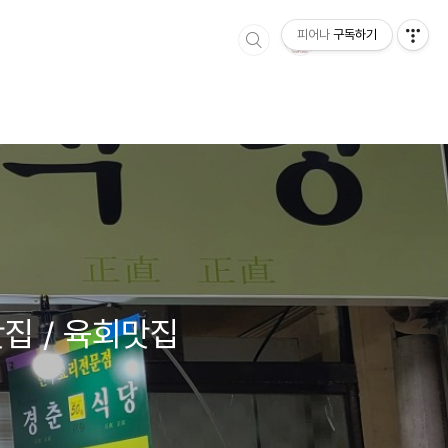
피어나
구독하기
집 / 육회맛집