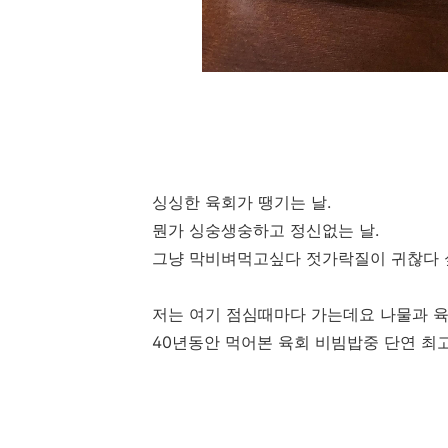
싱싱한 육회가 땡기는 날.
뭔가 싱숭생숭하고 정신없는 날.
그냥 막비벼먹고싶다 젓가락질이 귀찮다 싶
저는 여기 점심때마다 가는데요 나물과 육회
40년동안 먹어본 육회 비빔밥중 단연 최고!!