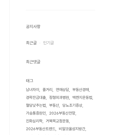
공지사항
최근글
인기글
최근댓글
태그
남녀차이
줄거리
연애상담
부동산경매
경락잔금대출
정형외과병원
맥켄지운동법
혈당낮추는법
부동산
당뇨초기증상
가슴통증원인
2026부동산전망
진화심리학
거북목교정운동
2026부동산트렌드
비알코올성지방간