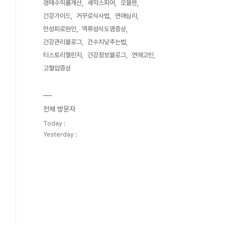
경매수익률계산
셰익스피어
오블완
건강가이드
거꾸로식사법
연애심리
만성피로원인
역류성식도염증상
건강관리블로그
간수치낮추는법
티스토리챌린지
건강정보블로그
연애고민
고혈압증상
전체 방문자
Today :
Yesterday :