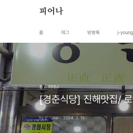
본문 바로가기
피어나
홈
태그
방명록
j-youn
흥 ♩피어나
[경춘식당] 진해맛집/ 로
by p'-'una
2024. 3. 16.