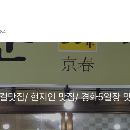
g84
컬맛집/ 현지인 맛집/ 경화5일장 맛