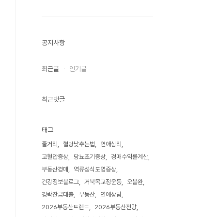
공지사항
최근글
인기글
최근댓글
태그
줄거리
혈당낮추는법
연애심리
고혈압증상
당뇨초기증상
경매수익률계산
부동산경매
역류성식도염증상
건강정보블로그
거북목교정운동
오블완
경락잔금대출
부동산
연애상담
2026부동산트렌드
2026부동산전망