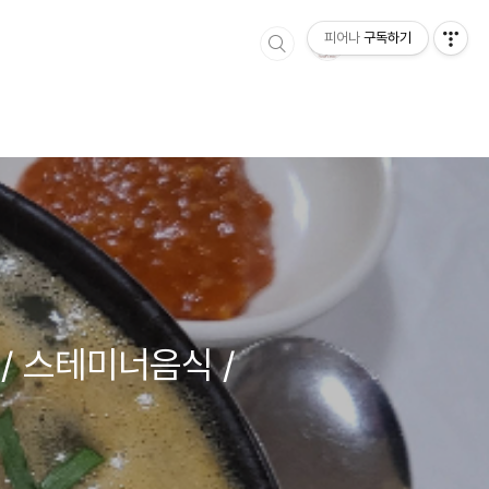
피어나
구독하기
 / 스테미너음식 /