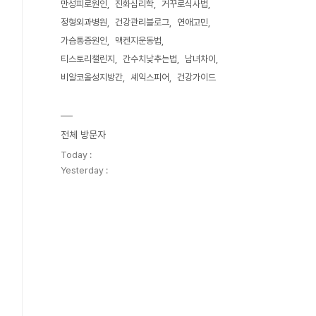
만성피로원인
진화심리학
거꾸로식사법
정형외과병원
건강관리블로그
연애고민
가슴통증원인
맥켄지운동법
티스토리챌린지
간수치낮추는법
남녀차이
비알코올성지방간
셰익스피어
건강가이드
전체 방문자
Today :
Yesterday :