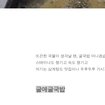
뜨끈한 국물이 생각날 땐, 굴국밥 아니겠
스테미나도 챙기고 속도 챙기고
여기는 삼계탕도 맛집이니 두루두루 가시
굴애굴국밥