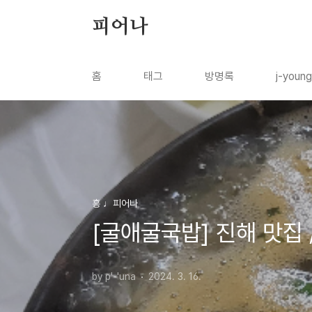
본문 바로가기
피어나
홈
태그
방명록
j-youn
흥 ♩피어나
[굴애굴국밥] 진해 맛집 /
by p'-'una
2024. 3. 16.