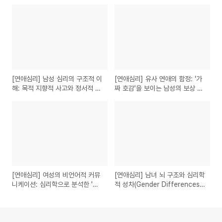
[연애심리] 남성 심리의 구조적 이
[연애심리] 유사 연애의 함정: '가
해: 목적 지향적 사고와 정서적 동
짜 호감'을 보이는 남성의 보상 심
굴 현상
리와 방어기제
[연애심리] 여성의 비언어적 커뮤
[연애심리] 남녀 뇌 구조와 심리학
니케이션: 심리학으로 분석한 '간
적 성차(Gender Differences):
접 화법'의 이유
갈등 해결의 메커니즘