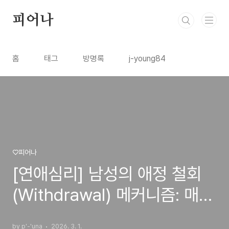
본문 바로가기
피어나
홈
태그
방명록
j-young84
♡피어나
[연애심리] 남성의 애정 철회
(Withdrawal) 메커니즘: 매력
을 반감시키는 심리적 요인들
by p'-'una
2026. 3. 1.