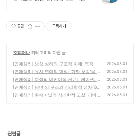
이필요해요
공감
구독하기
'
♡피어나
' 카테고리의 다른 글
[연애심리] 남성 심리의 구조적 이해: 목적 지
2026.03.01
향적 사고와 정서적 동굴 현상
[연애심리] 유사 연애의 함정: '가짜 호감'을 보
(0)
2026.03.01
이는 남성의 보상 심리와 방어기제
[연애심리] 여성의 비언어적 커뮤니케이션: 심
(0)
2026.03.01
리학으로 분석한 '간접 화법'의 이유
[연애심리] 남녀 뇌 구조와 심리학적 성차(Gen
(0)
2026.03.01
der Differences): 갈등 해결의 메커니즘
[연애심리] 환승이별의 심리학적 고찰: 리바운
(0)
2026.03.01
드 관계의 유효기간과 방어기제
(0)
관련글