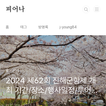
본문 바로가기
피어나
홈
태그
방명록
j-young84
흥 ♩피어나
2024 제62회 진해군항제 개
최 기간/장소/행사일정/투어코
스/교통정보/지도 서비스 안내
by p'-'una
2024. 3. 11.