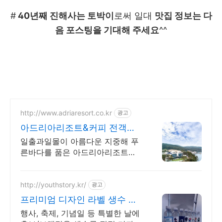
#
40년째 진해사는 토박이
로써 일대
맛집 정보는 다
음 포스팅을 기대해 주세요
^^
http://www.adriaresort.co.kr
광고
아드리아리조트&커피 전객실
바다전망, 아로마스파
일출과일몰이 아름다운 지중해 푸
른바다를 품은 아드리아리조트에
오신것을 환영합니다
http://youthstory.kr/
광고
프리미엄 디자인 라벨 생수 청
춘스토리
행사, 축제, 기념일 등 특별한 날에