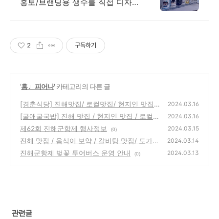
홍보/브랜딩용 생수를 직접 디자인
해보세요. 소량제작 및 대량주문,
정기배송, 맞춤스케쥴 배송, 공장
직영 맞춤생수 제작
2
구독하기
'
흥 ♩피어나
' 카테고리의 다른 글
[경춘식당] 진해맛집/ 로컬맛집/ 현지인 맛집/
2024.03.16
경화5일장 맛집 / 육회맛집
[굴애굴국밥] 진해 맛집 / 현지인 맛집 / 로컬
(1)
2024.03.16
맛집 / 굴국밥 / 스테미너음식 /
제62회 진해군항제 행사정보
(1)
2024.03.15
(0)
진해 맛집 / 음식이 보약 / 갈비탕 맛집/ 도가니
2024.03.14
갈비탕 맛집/ 갈비찜 맛집/ 군항제 맛집/ 진해
진해군항제 벚꽃 투어버스 운영 안내
2024.03.13
(0)
벚꽃축제 맛집/
(1)
관련글