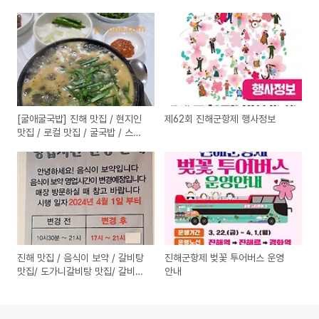
[굴애굴국밥] 진해 맛집 / 현지인
제62회 진해군항제 행사정보
맛집 / 로컬 맛집 / 굴국밥 / 스테
미너음식 /
진해 맛집 / 음식이 보약 / 갈비탕
진해군항제 벚꽃 투어버스 운영
맛집/ 도가니갈비탕 맛집/ 갈비찜
안내
맛집/ 군항제 맛집/ 진해 벚꽃축제
맛집/