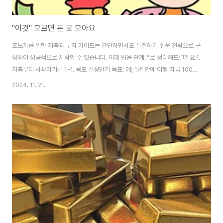
"이것" 모르면 돈 못 모아요
초보자를 위한 저축과 투자 가이드는 간단하면서도 실천하기 쉬운 전략으로 구
성해야 성공적으로 시작할 수 있습니다. 아래 팁을 단계별로 정리해드릴게요.1.
저축부터 시작하기✅ 1-1. 목표 설정단기 목표: 예) 1년 안에 여행 자금 100만
원 모으기.장기 목표: 예) 10년 안에 집을 살 목돈 마련.✅ 1-2. 예산 관리
2024. 11. 21.
50/30/20 규칙 활용:50%: 필수 생활비 (주거비, 식비 등)30%: 자유롭게 쓸
수 있는 비용20%: 저축 및 투자에 사용소비 패턴 파악: 매달 지출을 기록하고
필요 없는 소비를 줄이기.✅ 1-3. 비상금 마련3~6개월 생활비를 목표로 긴급
상황에 대비한 비상금을 먼저 모으세요.비상금은 **안전한 곳(예: CMA 통장,
예금)**에 보관하세요.2. 투자의 기본 이해✅ 2-1. 투자..