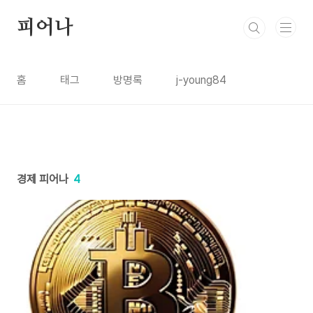
본문 바로가기
피어나
홈
태그
방명록
j-young84
경제 피어나
4