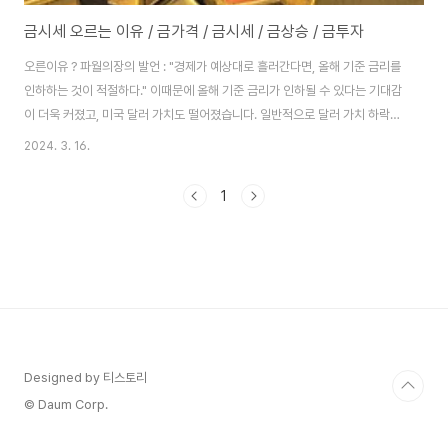
금시세 오르는 이유 / 금가격 / 금시세 / 금상승 / 금투자
오른이유 ? 파월의장의 발언 : "경제가 예상대로 흘러간다면, 올해 기준 금리를
인하하는 것이 적절하다." 이때문에 올해 기준 금리가 인하될 수 있다는 기대감
이 더욱 커졌고, 미국 달러 가치도 떨어졌습니다. 일반적으로 달러 가치 하락은
금, 은, 구리 등 원자재 가격의 상승요인 입니다. 세계 중앙은행들이 계속해서
2024. 3. 16.
금을 사고 있다는 점도 금 가격 상승요인 : 지난 5일, 세계 금 협회(WGC)는 전
세계 중앙 은행들의 금 보유량이 올해 1월에만 39톤 증가 했다고 발표. 최대 구
1
매국인 터키는 12톤을, 중국은 10톤의 금을 매입 했습니다. 이처럼 많은 국가
들이 금을 매입하는 이유는 앞으로의 경제적 불확실성에 대비하기 위함이라고
합니다. 이러한 추세가 계속된다면 금 가격에도 긍정적일 것으로 보여집니다.
앞으..
Designed by 티스토리
© Daum Corp.