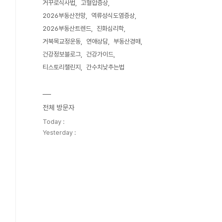
거꾸로식사법
고혈압증상
2026부동산전망
역류성식도염증상
2026부동산트렌드
진화심리학
거북목교정운동
연애상담
부동산경매
건강정보블로그
건강가이드
티스토리챌린지
간수치낮추는법
전체 방문자
Today :
Yesterday :