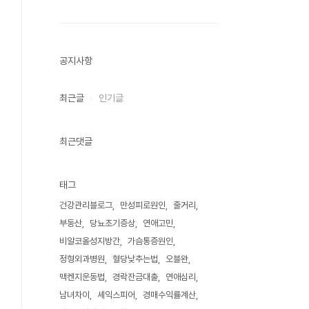
공지사항
최근글
인기글
최근댓글
태그
건강관리블로그
만성피로원인
줄거리
부동산
당뇨초기증상
연애고민
비알코올성지방간
가슴통증원인
정형외과병원
혈당낮추는법
오블완
맥켄지운동법
경락잔금대출
연애심리
남녀차이
셰익스피어
경매수익률계산