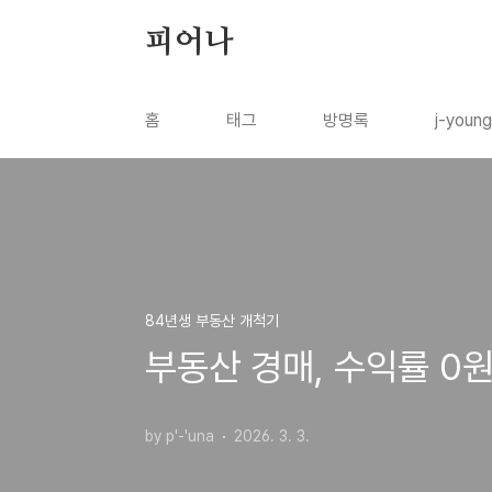
본문 바로가기
피어나
홈
태그
방명록
j-youn
84년생 부동산 개척기
부동산 경매, 수익률 0원
by p'-'una
2026. 3. 3.