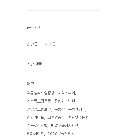
공지사항
최근글
인기글
최근댓글
태그
역류성식도염증상
셰익스피어
거북목교정운동
정형외과병원
건강정보블로그
부동산
부동산경매
건강가이드
고혈압증상
혈당낮추는법
거꾸로식사법
비알코올성지방간
진화심리학
2026부동산전망