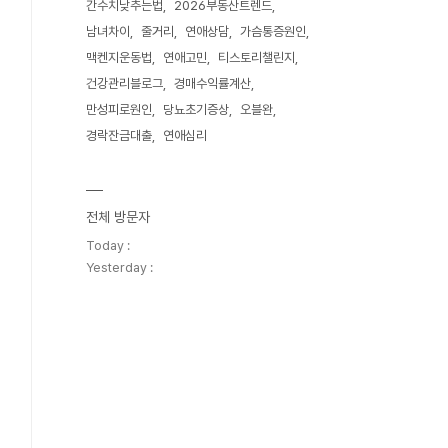
간수치낮추는법
2026부동산트렌드
남녀차이
줄거리
연애상담
가슴통증원인
맥켄지운동법
연애고민
티스토리챌린지
건강관리블로그
경매수익률계산
만성피로원인
당뇨초기증상
오블완
경락잔금대출
연애심리
전체 방문자
Today :
Yesterday :