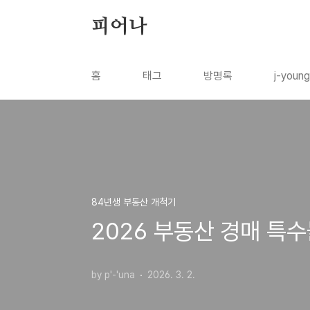
본문 바로가기
피어나
홈
태그
방명록
j-youn
84년생 부동산 개척기
2026 부동산 경매 특
by p'-'una
2026. 3. 2.