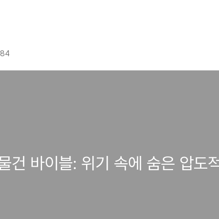
g84
수물건 바이블: 위기 속에 숨은 압도