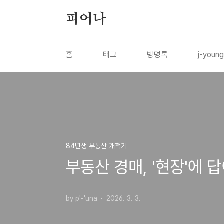
본문 바로가기
피어나
홈
태그
방명록
j-youn
84년생 부동산 개척기
부동산 경매, '현장'에
by p'-'una
2026. 3. 3.