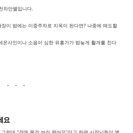
 천차만별입니다.
장이 밤에는 이중주차로 지옥이 된다면? 나중에 매도할
네온사인이나 소음이 심한 유흥가가 밤늦게 활개를 친다
떠세요
 그런데 "경매 물건 보러 왔어요"라고 하면 사장님들이 별