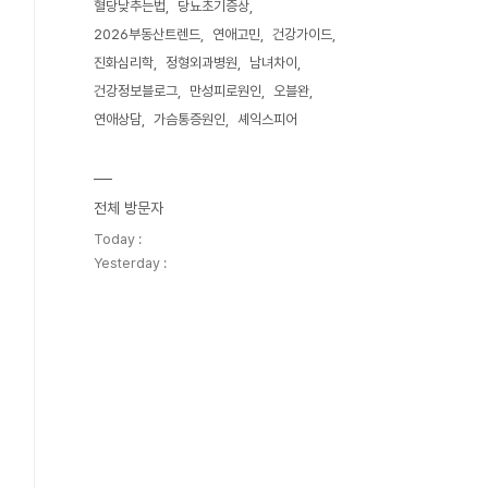
혈당낮추는법
당뇨초기증상
2026부동산트렌드
연애고민
건강가이드
진화심리학
정형외과병원
남녀차이
건강정보블로그
만성피로원인
오블완
연애상담
가슴통증원인
셰익스피어
전체 방문자
Today :
Yesterday :