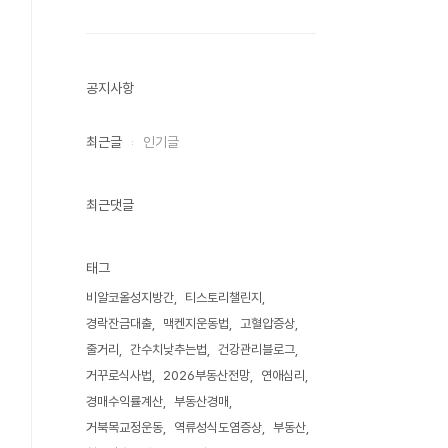
공지사항
최근글
인기글
최근댓글
태그
비알코올성지방간
티스토리챌린지
경락잔금대출
맥켄지운동법
고혈압증상
줄거리
간수치낮추는법
건강관리블로그
거꾸로식사법
2026부동산전망
연애심리
경매수익률계산
부동산경매
거북목교정운동
역류성식도염증상
부동산