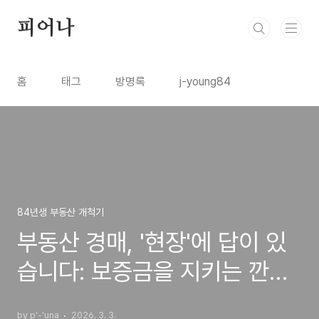
본문 바로가기
피어나
홈
태그
방명록
j-young84
84년생 부동산 개척기
부동산 경매, '현장'에 답이 있
습니다: 보증금을 지키는 깐깐
한 임장 가이드
by p'-'una
2026. 3. 3.