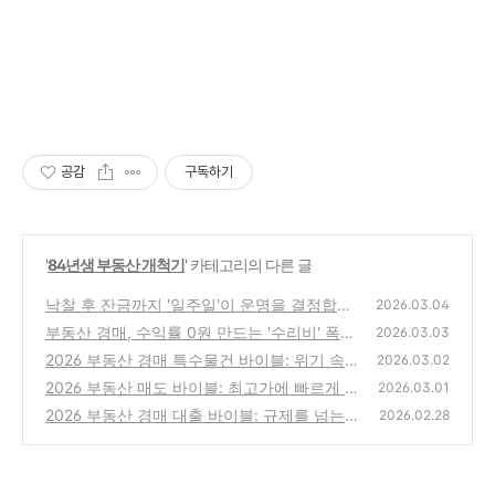
공감
구독하기
'
84년생 부동산 개척기
' 카테고리의 다른 글
낙찰 후 잔금까지 '일주일'이 운명을 결정합니
2026.03.04
다: 초고속 자금 세팅 비법
부동산 경매, 수익률 0원 만드는 '수리비' 폭탄
(0)
2026.03.03
피하기: 견적의 기술
2026 부동산 경매 특수물건 바이블: 위기 속에
(0)
2026.03.02
숨은 압도적 수익의 기회
2026 부동산 매도 바이블: 최고가에 빠르게 파
(0)
2026.03.01
는 엑시트의 기술
2026 부동산 경매 대출 바이블: 규제를 넘는
(1)
2026.02.28
자금 조달의 기술
(0)