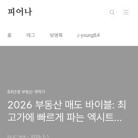
본문 바로가기
피어나
홈
태그
방명록
j-young84
84년생 부동산 개척기
2026 부동산 매도 바이블: 최
고가에 빠르게 파는 엑시트의
기술
by p'-'una
2026. 3. 1.