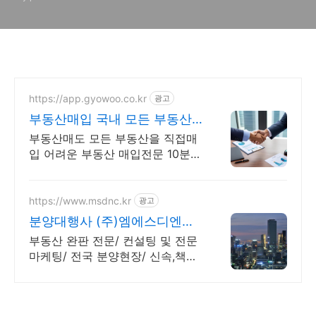
https://app.gyowoo.co.kr
광고
부동산매입 국내 모든 부동산
직접매입 24시 상담가능
부동산매도 모든 부동산을 직접매
입 어려운 부동산 매입전문 10분안
에 매입여부 결정 당일 매매계약과
잔금지급 동시진행
https://www.msdnc.kr
광고
분양대행사 (주)엠에스디엔씨
진단부터 완판까지 책임분양
부동산 완판 전문/ 컨설팅 및 전문
마케팅/ 전국 분양현장/ 신속,책임
분양 대행