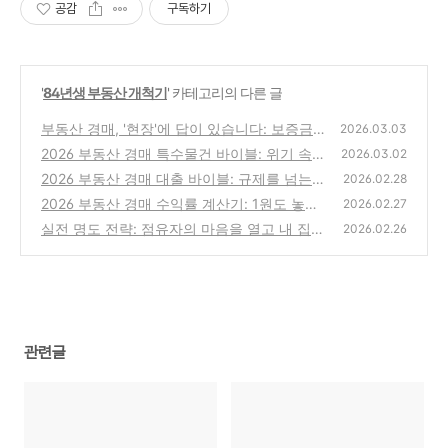
공감
구독하기
'
84년생 부동산 개척기
' 카테고리의 다른 글
부동산 경매, '현장'에 답이 있습니다: 보증금을
2026.03.03
지키는 깐깐한 임장 가이드
2026 부동산 경매 특수물건 바이블: 위기 속에
(0)
2026.03.02
숨은 압도적 수익의 기회
2026 부동산 경매 대출 바이블: 규제를 넘는
(0)
2026.02.28
자금 조달의 기술
2026 부동산 경매 수익률 계산기: 1원도 놓치
(0)
2026.02.27
지 않는 정밀 엑시트 시뮬레이션
실전 명도 전략: 점유자의 마음을 열고 내 집으
(1)
2026.02.26
로 만드는 법
(1)
관련글